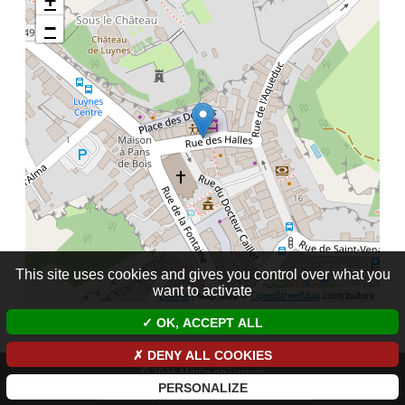
+
−
This site uses cookies and gives you control over what you
want to activate
Leaflet
| Map data ©
OpenStreetMap
contributors
OK, ACCEPT ALL
DENY ALL COOKIES
© 2026 Mairie de Luynes
PERSONALIZE
Mentions légales et données personnelles