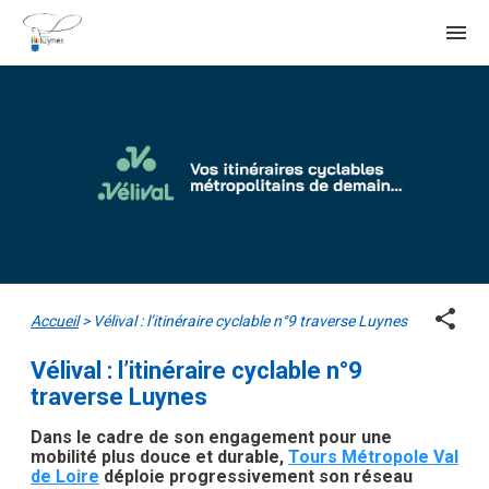
menu
share
Accueil
>
Vélival : l’itinéraire cyclable n°9 traverse Luynes
Vélival : l’itinéraire cyclable n°9
traverse Luynes
Dans le cadre de son engagement pour une
mobilité plus douce et durable,
Tours Métropole Val
de Loire
déploie progressivement son réseau