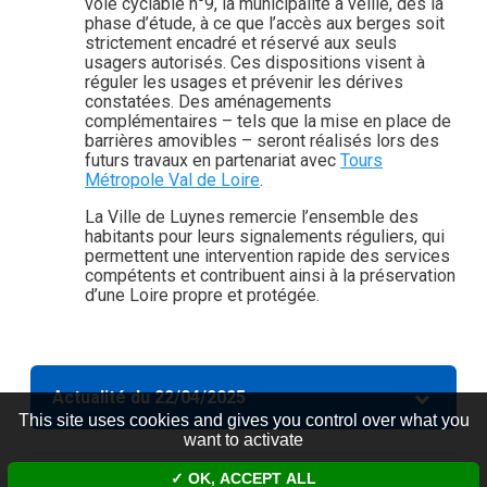
voie cyclable n°9, la municipalité a veillé, dès la
phase d’étude, à ce que l’accès aux berges soit
strictement encadré et réservé aux seuls
usagers autorisés. Ces dispositions visent à
réguler les usages et prévenir les dérives
constatées. Des aménagements
complémentaires – tels que la mise en place de
barrières amovibles – seront réalisés lors des
futurs travaux en partenariat avec
Tours
Métropole Val de Loire
.
La Ville de Luynes remercie l’ensemble des
habitants pour leurs signalements réguliers, qui
permettent une intervention rapide des services
compétents et contribuent ainsi à la préservation
d’une Loire propre et protégée.
Actualité du 22/04/2025
This site uses cookies and gives you control over what you
want to activate
OK, ACCEPT ALL