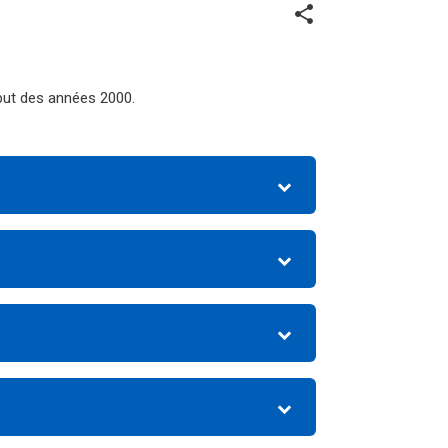
share
ébut des années 2000.