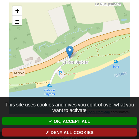
+
−
This site uses cookies and gives you control over what you
want to activate
Leaflet
| Map data ©
OpenStreetMap
contributors
OK, ACCEPT ALL
DENY ALL COOKIES
© 2026 Mairie de Luynes