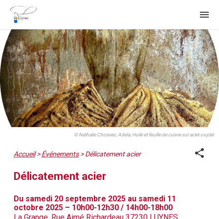
menu
© Nathalie Chossec, Adela, Huile et feuille de cuivre sur acier oxydé
share
Accueil
>
Événements
>
Délicatement acier
Délicatement acier
Du samedi 20 septembre 2025 au samedi 11
octobre 2025 – 10h00-12h30 / 14h00-18h00
La Grange, Rue Aimé Richardeau 37230 LUYNES