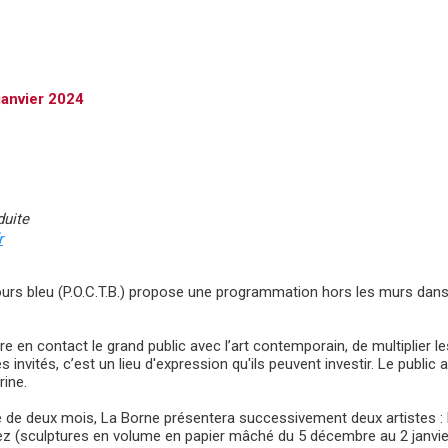
janvier 2024
duite
r
oujours bleu (P.O.C.T.B.) propose une programmation hors les murs dan
 en contact le grand public avec l’art contemporain, de multiplier l
es invités, c’est un lieu d'expression qu'ils peuvent investir. Le pub
rine.
ée de deux mois, La Borne présentera successivement deux artistes :
z (sculptures en volume en papier mâché du 5 décembre au 2 janvie