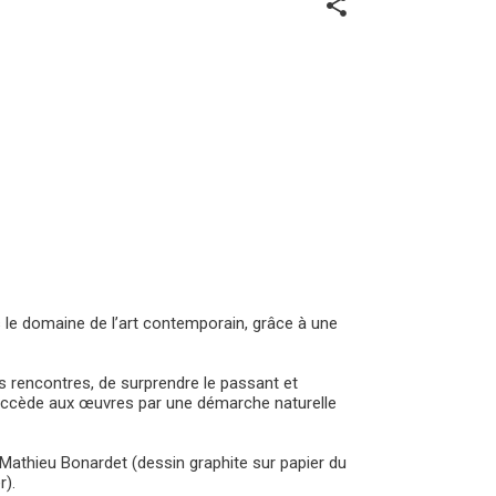
share
s le domaine de l’art contemporain, grâce à une
es rencontres, de surprendre le passant et
lic accède aux œuvres par une démarche naturelle
 Mathieu Bonardet (dessin graphite sur papier du
r).