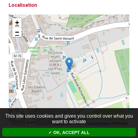
Localisation
+
−
This site uses cookies and gives you control over what you
want to activate
Leaflet
| Map data ©
OpenStreetMap
contributors
OK, ACCEPT ALL