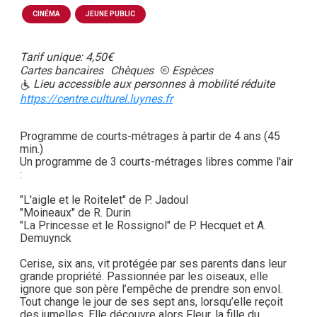
CINÉMA
JEUNE PUBLIC
Tarif unique: 4,50€
Cartes bancaires
Chèques
Espèces
Lieu accessible aux personnes à mobilité réduite
https://centre.culturel.luynes.fr
Programme de courts-métrages à partir de 4 ans (45
min.)
Un programme de 3 courts-métrages libres comme l'air
:
"L'aigle et le Roitelet" de P. Jadoul
"Moineaux" de R. Durin
"La Princesse et le Rossignol" de P. Hecquet et A.
Demuynck
Cerise, six ans, vit protégée par ses parents dans leur
grande propriété. Passionnée par les oiseaux, elle
ignore que son père l’empêche de prendre son envol.
Tout change le jour de ses sept ans, lorsqu’elle reçoit
des jumelles. Elle découvre alors Fleur, la fille du