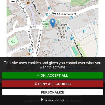
This site uses cookies and gives you control over what you
want to activate
Leaflet
| Map data ©
OpenStreetMap
contributors
OK, ACCEPT ALL
DENY ALL COOKIES
© 2026 Mairie de Luynes
PERSONALIZE
Mentions légales et données personnelles
Privacy policy
Gestion des données personnelles (cookies)