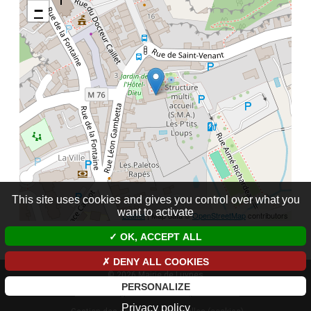
−
This site uses cookies and gives you control over what you
want to activate
Leaflet
| Map data ©
OpenStreetMap
contributors
OK, ACCEPT ALL
DENY ALL COOKIES
© 2026 Mairie de Luynes
PERSONALIZE
Mentions légales et données personnelles
Privacy policy