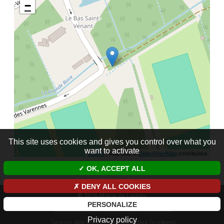
−
This site uses cookies and gives you control over what you
want to activate
Leaflet
| Map data ©
OpenStreetMap
contributors
OK, ACCEPT ALL
DENY ALL COOKIES
© 2026 Mairie de Luynes
PERSONALIZE
Mentions légales et données personnelles
Privacy policy
Gestion des données personnelles (cookies)