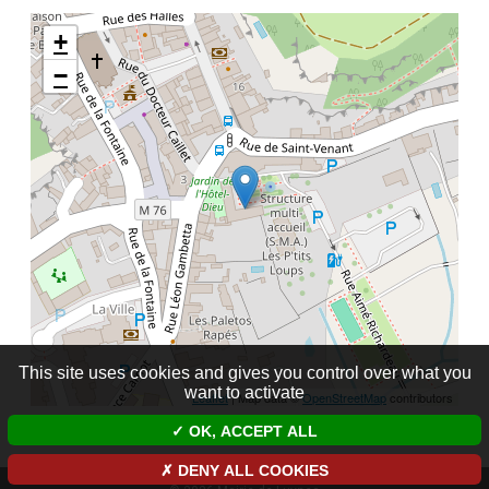
+
−
This site uses cookies and gives you control over what you
want to activate
Leaflet
| Map data ©
OpenStreetMap
contributors
OK, ACCEPT ALL
DENY ALL COOKIES