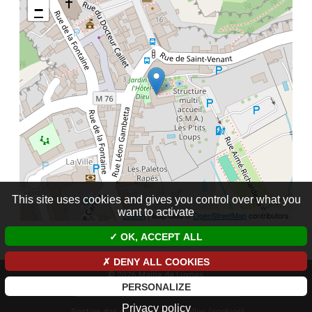
−
This site uses cookies and gives you control over what you
want to activate
Leaflet
| Map data ©
OpenStreetMap
contributors
OK, ACCEPT ALL
DENY ALL COOKIES
© 2026 Mairie de Luynes
PERSONALIZE
Mentions légales et données personnelles
Privacy policy