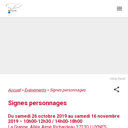
menu
Olivier Devré
share
Accueil
>
Événements
>
Signes personnages
Signes personnages
Du samedi 26 octobre 2019 au samedi 16 novembre
2019 – 10h00-12h30 / 14h00-18h00
La Grange, Allée Aimé Richardeau 37230 LUYNES