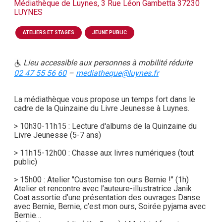
Médiathèque de Luynes, 3 Rue Léon Gambetta 37230
LUYNES
ATELIERS ET STAGES
JEUNE PUBLIC
Lieu accessible aux personnes à mobilité réduite
02 47 55 56 60
–
mediatheque@luynes.fr
La médiathèque vous propose un temps fort dans le
cadre de la Quinzaine du Livre Jeunesse à Luynes.
> 10h30-11h15 : Lecture d'albums de la Quinzaine du
Livre Jeunesse (5-7 ans)
> 11h15-12h00 : Chasse aux livres numériques (tout
public)
> 15h00 : Atelier "Customise ton ours Bernie !" (1h)
Atelier et rencontre avec l’auteure-illustratrice Janik
Coat assortie d’une présentation des ouvrages Danse
avec Bernie, Bernie, c’est mon ours, Soirée pyjama avec
Bernie…