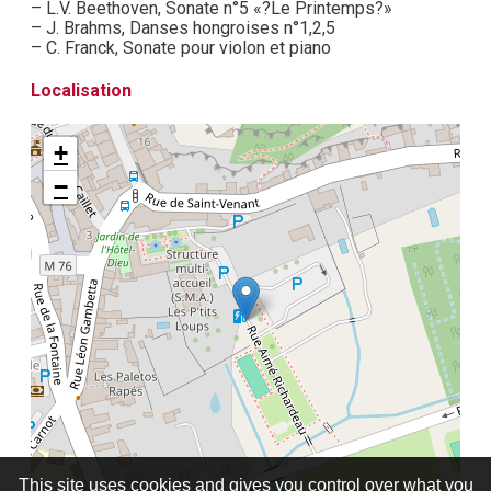
– L.V. Beethoven, Sonate n°5 «?Le Printemps?»
– J. Brahms, Danses hongroises n°1,2,5
– C. Franck, Sonate pour violon et piano
Localisation
+
−
This site uses cookies and gives you control over what you