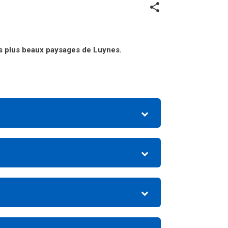
share
es plus beaux paysages de Luynes.