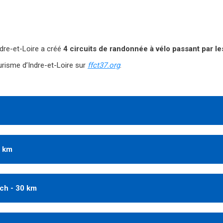
dre-et-Loire a créé
4 circuits de randonnée à vélo passant par l
risme d’Indre-et-Loire sur
ffct37.org
.
5 km
ch - 30 km