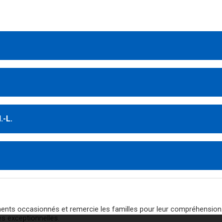
.-L.
nts occasionnés et remercie les familles pour leur compréhension. L
s exceptionnelles.