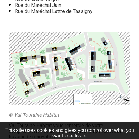
Rue du Maréchal Juin
Rue du Maréchal Lattre de Tassigny
© Val Touraine Habitat
Val Touraine Habitat vous remercie de votre
This site uses cookies and gives you control over what you
compréhension et de votre coopération pendant ces
want to activate
travaux de rénovation.