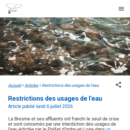
menu
share
Accueil
>
Articles
>
Restrictions des usages de l’eau
Restrictions des usages de l’eau
Article publié lundi 6 juillet 2026
La Bresme et ses affluents ont franchi le seuil de crise
et sont concernés par une interdiction des usages de
l’eau édictée par le Préfet d’Indre-et-Loire dans
un