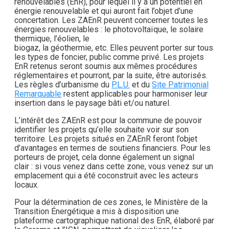
renouvelables (EnR), pour lequel il y a un potentiel en
énergie renouvelable et qui auront fait l’objet d’une
concertation. Les ZAEnR peuvent concerner toutes les
énergies renouvelables : le photovoltaïque, le solaire
thermique, l’éolien, le
biogaz, la géothermie, etc. Elles peuvent porter sur tous
les types de foncier, public comme privé. Les projets
EnR retenus seront soumis aux mêmes procédures
réglementaires et pourront, par la suite, être autorisés.
Les règles d’urbanisme du
P.L.U.
et du
Site Patrimonial
Remarquable
restent applicables pour harmoniser leur
insertion dans le paysage bâti et/ou naturel.
L’intérêt des ZAEnR est pour la commune de pouvoir
identifier les projets qu’elle souhaite voir sur son
territoire. Les projets situés en ZAEnR feront l’objet
d’avantages en termes de soutiens financiers. Pour les
porteurs de projet, cela donne également un signal
clair : si vous venez dans cette zone, vous venez sur un
emplacement qui a été coconstruit avec les acteurs
locaux.
Pour la détermination de ces zones, le Ministère de la
Transition Énergétique a mis à disposition une
plateforme cartographique national des EnR, élaboré par